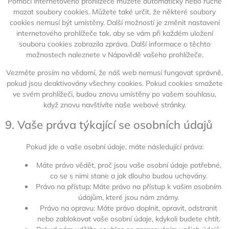
Pomocí internetového prohlížeče můžete automaticky nebo ručně
mazat soubory cookies. Můžete také určit, že některé soubory
cookies nemusí být umístěny. Další možností je změnit nastavení
internetového prohlížeče tak, aby se vám při každém uložení
souboru cookies zobrazila zpráva. Další informace o těchto
možnostech naleznete v Nápovědě vašeho prohlížeče.
Vezměte prosím na vědomí, že náš web nemusí fungovat správně,
pokud jsou deaktivovány všechny cookies. Pokud cookies smažete
ve svém prohlížeči, budou znovu umístěny po vašem souhlasu,
když znovu navštívíte naše webové stránky.
9. Vaše práva týkající se osobních údajů
Pokud jde o vaše osobní údaje, máte následující práva:
Máte právo vědět, proč jsou vaše osobní údaje potřebné,
co se s nimi stane a jak dlouho budou uchovány.
Právo na přístup: Máte právo na přístup k vašim osobním
údajům, které jsou nám známy.
Právo na opravu: Máte právo doplnit, opravit, odstranit
nebo zablokovat vaše osobní údaje, kdykoli budete chtít.