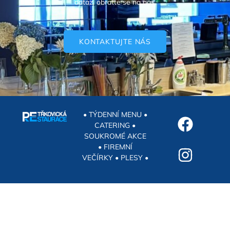
dotaz, obraťte se na nás.
KONTAKTUJTE NÁS
• TÝDENNÍ MENU •
CATERING •
SOUKROMÉ AKCE
• FIREMNÍ
VEČÍRKY • PLESY •