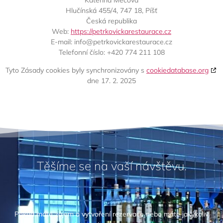
Kateřina Mecová
Hlučínská 455/4, 747 18, Píšť
Česká republika
Web:
https://petrkovickarestaurace.cz
E-mail:
info@
petrkovickarestaurace.cz
Telefonní číslo: +420 774 211 108
Tyto Zásady cookies byly synchronizovány s
cookiedatabase.org
dne 17. 2. 2025
Těšíme se na vaší návštěvu.
Pokud máte zájem o vytvoření rezervace nebo máte jakýkoliv