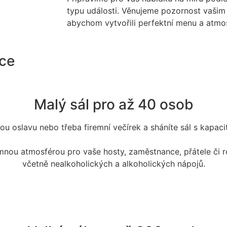
typu události. Věnujeme pozornost vašim
abychom vytvořili perfektní menu a atmos
kce
Malý sál pro až 40 osob
nou oslavu nebo třeba firemní večírek a sháníte sál s kapac
mnou atmosférou pro vaše hosty, zaměstnance, přátele či rod
včetně nealkoholických a alkoholických nápojů.