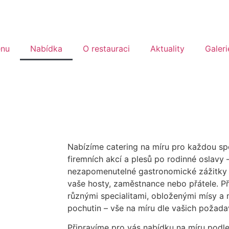
nu
Nabídka
O restauraci
Aktuality
Galeri
Nabízíme catering na míru pro každou sp
firemních akcí a plesů po rodinné oslavy 
nezapomenutelné gastronomické zážitky
vaše hosty, zaměstnance nebo přátele. Př
různými specialitami, obloženými mísy a
pochutin – vše na míru dle vašich požada
Připravíme pro vás nabídku na míru podl