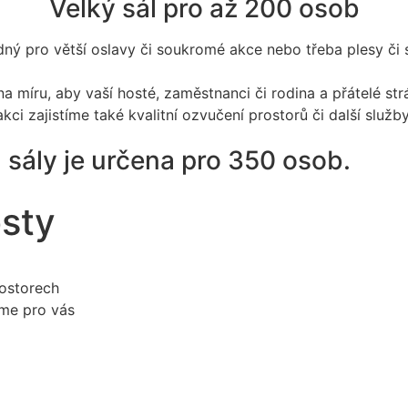
Velký sál pro až 200 osob
dný pro větší oslavy či soukromé akce nebo třeba plesy či 
a míru, aby vaší hosté, zaměstnanci či rodina a přátelé strá
akci zajistíme také kvalitní ozvučení prostorů či další služby
 sály je určena pro 350 osob.
osty
rostorech
íme pro vás