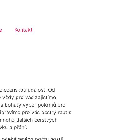
e
Kontakt
olečenskou událost. Od
– vždy pro vás zajistíme
 a bohatý výběr pokrmů pro
ipravíme pro vás pestrý raut s
 mnoho dalších čerstvých
vků a přání.
e očekávaného počtu hostů,