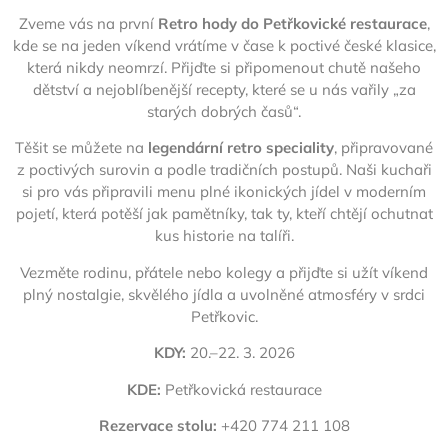
Zveme vás na první
Retro hody do Petřkovické restaurace
,
kde se na jeden víkend vrátíme v čase k poctivé české klasice,
která nikdy neomrzí. Přijďte si připomenout chutě našeho
dětství a nejoblíbenější recepty, které se u nás vařily „za
starých dobrých časů“.
Těšit se můžete na
legendární retro speciality
, připravované
z poctivých surovin a podle tradičních postupů. Naši kuchaři
si pro vás připravili menu plné ikonických jídel v moderním
pojetí, která potěší jak pamětníky, tak ty, kteří chtějí ochutnat
kus historie na talíři.
Vezměte rodinu, přátele nebo kolegy a přijďte si užít víkend
plný nostalgie, skvělého jídla a uvolněné atmosféry v srdci
Petřkovic.
KDY:
20.–22. 3. 2026
KDE:
Petřkovická restaurace
Rezervace stolu:
+420 774 211 108