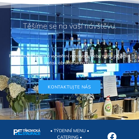
Těšíme se na vaší návštěvu.
Pokud máte zájem o vytvoření rezervace nebo máte jakýkoliv
dotaz, obraťte se na nás.
KONTAKTUJTE NÁS
• TÝDENNÍ MENU •
CATERING •